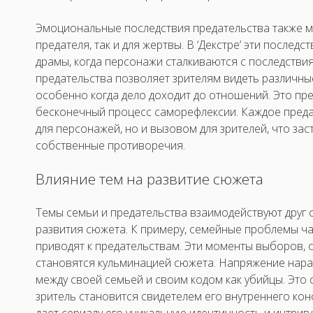
Эмоциональные последствия предательства также мо
предателя, так и для жертвы. В ‘Декстре’ эти послед
драмы, когда персонажи сталкиваются с последствия
предательства позволяет зрителям видеть различны
особенно когда дело доходит до отношений. Это пр
бесконечный процесс саморефлексии. Каждое преда
для персонажей, но и вызовом для зрителей, что за
собственные противоречия.
Влияние тем на развитие сюжета
Темы семьи и предательства взаимодействуют друг 
развития сюжета. К примеру, семейные проблемы ч
приводят к предательствам. Эти моменты выборов,
становятся кульминацией сюжета. Напряжение нарас
между своей семьей и своим кодом как убийцы. Это 
зритель становится свидетелем его внутреннего ко
дает сериалу его уникальную идентичность и интри