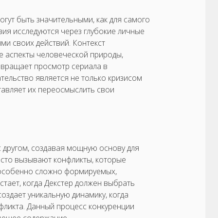
гут быть значительными, как для самого
ствия исследуются через глубокие личные
ми своих действий. Контекст
е аспекты человеческой природы,
евращает просмотр сериала в
тельство является не только кризисом
ставляет их переосмыслить свои
с другом, создавая мощную основу для
асто вызывают конфликты, которые
 особенно сложно формируемых,
тает, когда Декстер должен выбрать
создает уникальную динамику, когда
нфликта. Данный процесс конкуренции
гующее содержание.