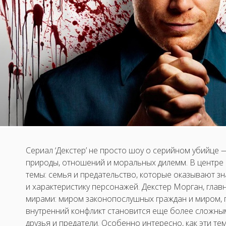
Сериал ‘Декстер’ не просто шоу о серийном убийце 
природы, отношений и моральных дилемм. В центре
темы: семья и предательство, которые оказывают з
и характеристику персонажей. Декстер Морган, главн
мирами: миром законопослушных граждан и миром, гд
внутренний конфликт становится еще более сложным,
друзья и предатели. Особенно интересно, как эти т