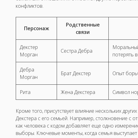
конфликтов.
Родственные
Персонаж
связи
Декстер
Моральный
Сестра Дебра
Морган
потерять в
Дебра
Брат Декстер
Опыт борь
Морган
Рита
Жена Декстера
Символ но
Кроме того, присутствует влияние нескольких други
Декстера с его семьей. Например, столкновение с о
как человека с кодом добавляет еще одно измерени
выборы. Ключевые моменты, когда семья выступает 