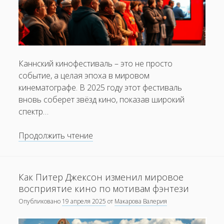
Чем уникален подход к съемкам в «мокьюментари»?
Как меняется взгляд на насилие в кино
Почему фильмы о семье и детях не теряют своей
популярности?
Каннский кинофестиваль – это не просто
событие, а целая эпоха в мировом
кинематографе. В 2025 году этот фестиваль
вновь соберет звёзд кино, показав широкий
спектр…
Обзор
Продолжить чтение
фильмов
на
Каннском
Как Питер Джексон изменил мировое
кинофестивале
восприятие кино по мотивам фэнтези
2025
Опубликовано
19 апреля 2025
от
Макарова Валерия
года