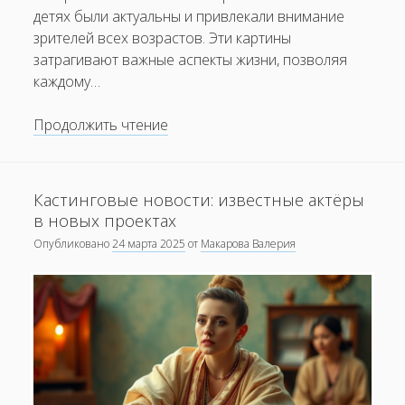
детях были актуальны и привлекали внимание
зрителей всех возрастов. Эти картины
затрагивают важные аспекты жизни, позволяя
каждому…
Почему
Продолжить чтение
фильмы
о
семье
Кастинговые новости: известные актёры
и
в новых проектах
детях
Опубликовано
24 марта 2025
от
Макарова Валерия
не
теряют
своей
популярности?