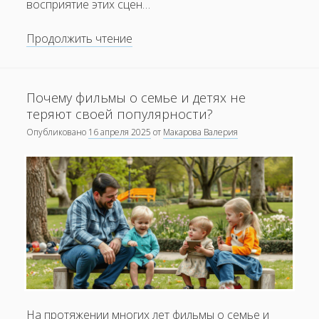
восприятие этих сцен…
Как
Продолжить чтение
меняется
взгляд
на
Почему фильмы о семье и детях не
насилие
теряют своей популярности?
в
Опубликовано
16 апреля 2025
от
Макарова Валерия
кино
На протяжении многих лет фильмы о семье и