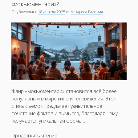
мировое
«мокьюментари»?
восприятие
Опубликовано
18 апреля 2025
от
Макарова Валерия
кино
по
мотивам
фэнтези
Жанр «мокьюментари» становится всё более
популярным в мире кино и телевидения. Этот
стиль съемок предлагает удивительное
сочетание фактов и вымысла, благодаря чему
получается уникальная форма…
Чем
Продолжить чтение