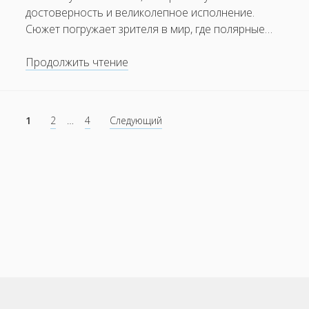
достоверность и великолепное исполнение.
Сюжет погружает зрителя в мир, где полярные…
Почему
Продолжить чтение
стоит
смотреть
сериал
Пагинация
1
2
…
4
Следующий
«Челюскин.
записей
Первые»