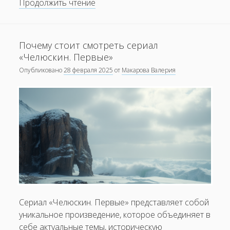
Анализ
Продолжить чтение
мировых
трендов:
какие
Почему стоит смотреть сериал
фильмы
«Челюскин. Первые»
в
Опубликовано
28 февраля 2025
от
Макарова Валерия
моде
Сериал «Челюскин. Первые» представляет собой
уникальное произведение, которое объединяет в
себе актуальные темы, историческую