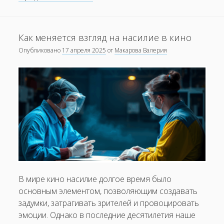
уникален
подход
к
Как меняется взгляд на насилие в кино
съемкам
Опубликовано
17 апреля 2025
от
Макарова Валерия
в
«мокьюментари»?
В мире кино насилие долгое время было
основным элементом, позволяющим создавать
задумки, затрагивать зрителей и провоцировать
эмоции. Однако в последние десятилетия наше