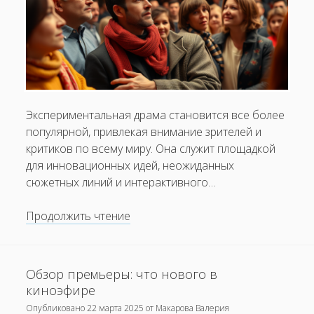
Экспериментальная драма становится все более
популярной, привлекая внимание зрителей и
критиков по всему миру. Она служит площадкой
для инновационных идей, неожиданных
сюжетных линий и интерактивного…
Эксперименты
Продолжить чтение
в
жанре
драмы:
Обзор премьеры: что нового в
новые
киноэфире
подходы
Опубликовано
22 марта 2025
от
Макарова Валерия