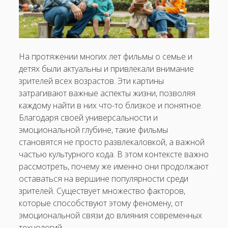
Чем уникален подход к съемкам в «мокьюментари»?
Как меняется взгляд на насилие в кино
Почему фильмы о семье и детях не теряют своей
На протяжении многих лет фильмы о семье и
популярности?
детях были актуальны и привлекали внимание
зрителей всех возрастов. Эти картины
затрагивают важные аспекты жизни, позволяя
каждому найти в них что-то близкое и понятное.
Благодаря своей универсальности и
эмоциональной глубине, такие фильмы
становятся не просто развлекаловкой, а важной
частью культурного кода. В этом контексте важно
рассмотреть, почему же именно они продолжают
оставаться на вершине популярности среди
зрителей. Существует множество факторов,
которые способствуют этому феномену, от
эмоциональной связи до влияния современных
технологий.