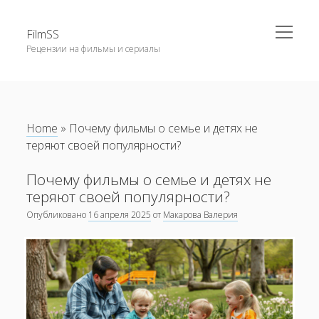
открыть
FilmSS
меню
Рецензии на фильмы и сериалы
Боковая
панель
Главная
Блог
Home
»
Почему фильмы о семье и детях не
теряют своей популярности?
Почему фильмы о семье и детях не
теряют своей популярности?
Опубликовано
16 апреля 2025
от
Макарова Валерия
Обзор фильмов на Каннском кинофестивале 2025
года
Как Питер Джексон изменил мировое восприятие кино
по мотивам фэнтези