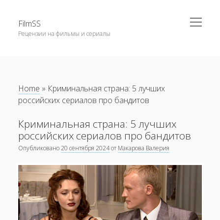
открыть
FilmSS
меню
Рецензии на фильмы и сериалы
Боковая
панель
Главная
Блог
Home
»
Криминальная страна: 5 лучших
российских сериалов про бандитов
Криминальная страна: 5 лучших
российских сериалов про бандитов
Опубликовано
20 сентября 2024
от
Макарова Валерия
Обзор фильмов на Каннском кинофестивале 2025
года
Как Питер Джексон изменил мировое восприятие кино
по мотивам фэнтези