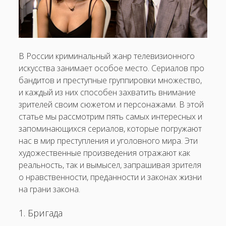
Чем уникален подход к съемкам в «мокьюментари»?
Как меняется взгляд на насилие в кино
Почему фильмы о семье и детях не теряют своей
В России криминальный жанр телевизионного
популярности?
искусства занимает особое место. Сериалов про
бандитов и преступные группировки множество,
и каждый из них способен захватить внимание
зрителей своим сюжетом и персонажами. В этой
статье мы рассмотрим пять самых интересных и
запоминающихся сериалов, которые погружают
нас в мир преступления и уголовного мира. Эти
художественные произведения отражают как
реальность, так и вымысел, запрашивая зрителя
о нравственности, преданности и законах жизни
на грани закона.
1. Бригада