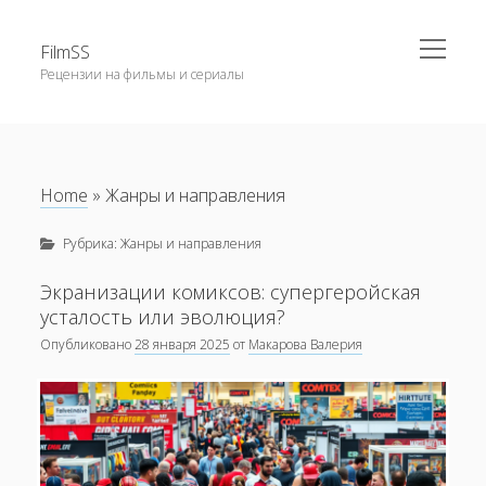
открыть
FilmSS
меню
Рецензии на фильмы и сериалы
Боковая
панель
Главная
Блог
Home
»
Жанры и направления
Рубрика:
Жанры и направления
Экранизации комиксов: супергеройская
усталость или эволюция?
Опубликовано
28 января 2025
от
Макарова Валерия
Обзор фильмов на Каннском кинофестивале 2025
года
Как Питер Джексон изменил мировое восприятие кино
по мотивам фэнтези