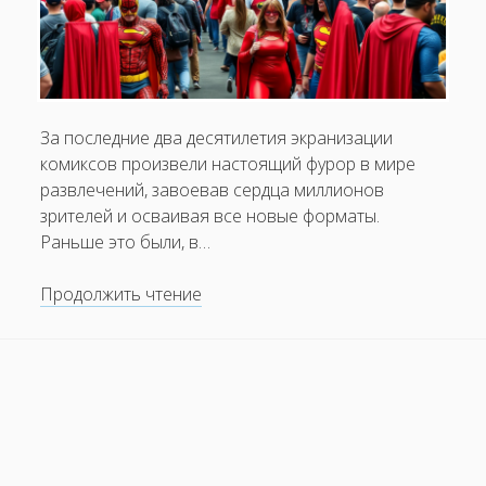
Чем уникален подход к съемкам в «мокьюментари»?
Как меняется взгляд на насилие в кино
Почему фильмы о семье и детях не теряют своей
популярности?
За последние два десятилетия экранизации
комиксов произвели настоящий фурор в мире
развлечений, завоевав сердца миллионов
зрителей и осваивая все новые форматы.
Раньше это были, в…
Экранизации
Продолжить чтение
комиксов:
супергеройская
усталость
или
эволюция?